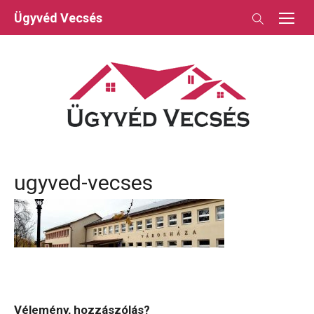
Skip
Ügyvéd Vecsés
to
content
ugyved-vecses
Vélemény, hozzászólás?